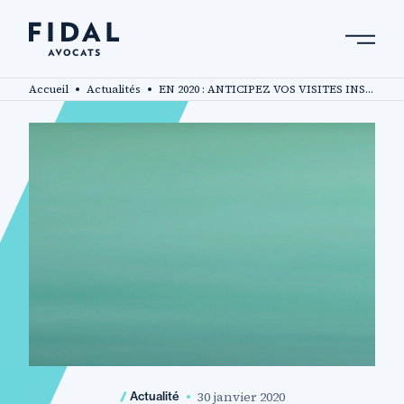
Aller
au
contenu
Rechercher un mot clé, un professionnel ....
principal
Accueil
Actualités
EN 2020 : ANTICIPEZ VOS VISITES INSPECTION ICPE
30 janvier 2020
Actualité