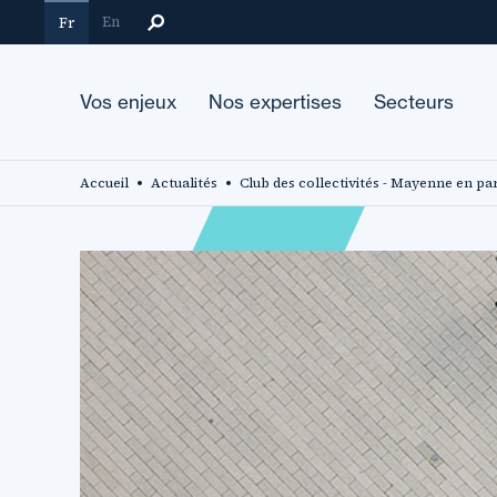
Aller
En
Fr
au
contenu
principal
Vos enjeux
Nos expertises
Secteurs
Accueil
Actualités
Club des collectivités - Mayenne en pa