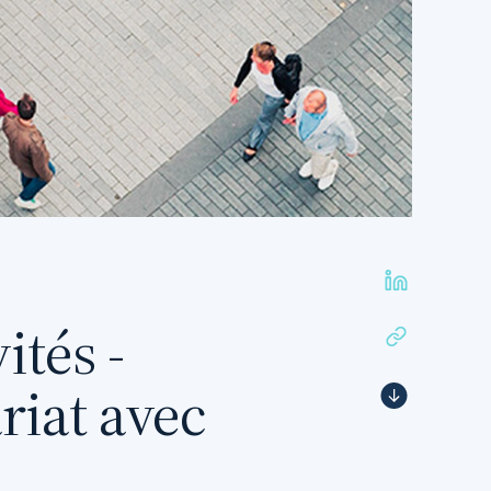
ités -
iat avec