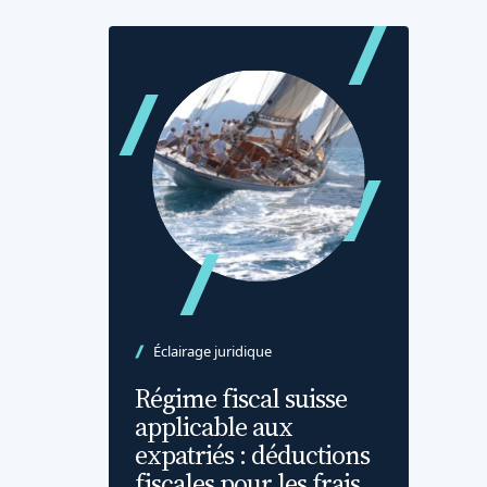
Éclairage juridique
Régime fiscal suisse
applicable aux
expatriés : déductions
fiscales pour les frais