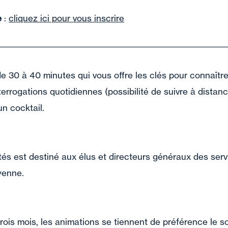
e
:
cliquez ici pour vous inscrire
________________________________________________________________
?
e 30 à 40 minutes qui vous offre les clés pour connaître l
terrogations quotidiennes (possibilité de suivre à distan
n cocktail.
ités est destiné aux élus et directeurs généraux des serv
ayenne.
rois mois, les animations se tiennent de préférence le 