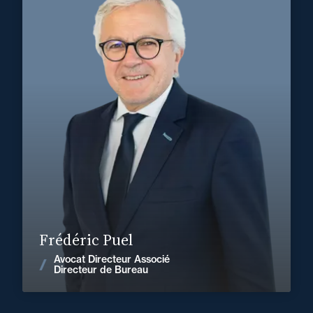
Domaine d’expertises :
Droit de la concurrence
+32 2 894 92 50
Bruxelles
frederic.puel@fidal.com
En savoir plus
Frédéric Puel
Avocat Directeur Associé
Voir les actualités
Directeur de Bureau