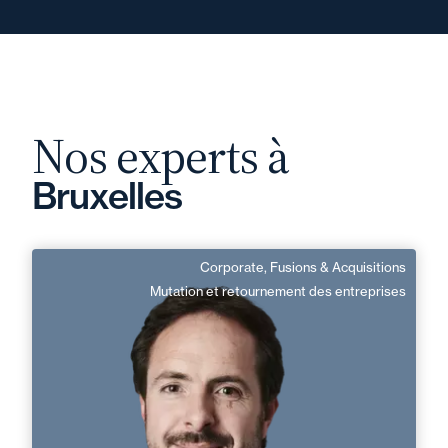
Nos experts à
Bruxelles
Corporate, Fusions & Acquisitions
Matthieu Aladenise
Mutation et retournement des entreprises
Directeur de Mission
Français, Neerlandais, Anglais
Langue(s) parlé(es) :
Domaine d’expertises :
Corporate, Fusions & Acquisitions