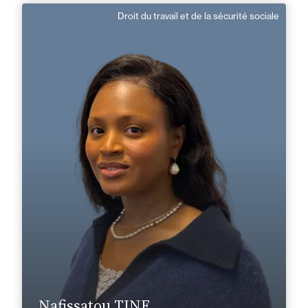
Droit du travail et de la sécurité sociale
Nafissatou TINE
Responsable de Mission
Français, Anglais, Neerlandais
Langue(s) parlé(es) :
Domaine d’expertises :
Droit du travail et de la sécurité sociale
+32 2 894 92 50
Bruxelles
nafissatou.tine@fidal.com
En savoir plus
Nafissatou TINE