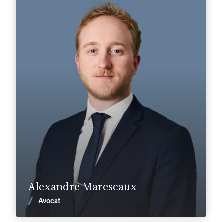
Français, Anglais, Italien
Langue(s) parlé(es) :
Domaine d’expertises :
Droit de la concurrence
Droit de la distribution et de la consommation
+32 2 894 92 50
Bruxelles
alexandre.marescaux@fidal.com
En savoir plus
Alexandre Marescaux
Voir les actualités
Avocat