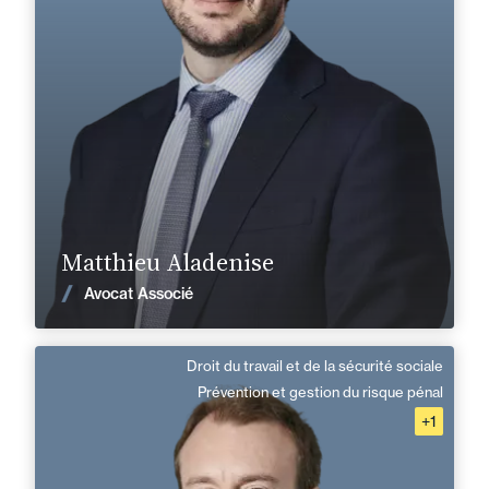
Mutation et retournement des entreprises
+32 2 894 92 50
Bruxelles
matthieu.aladenise@fidal.com
En savoir plus
Matthieu Aladenise
Voir les actualités
Avocat Associé
Droit du travail et de la sécurité sociale
Pierre Nilles
Prévention et gestion du risque pénal
+1
Directeur de Mission
Anglais, Français
Langue(s) parlé(es) :