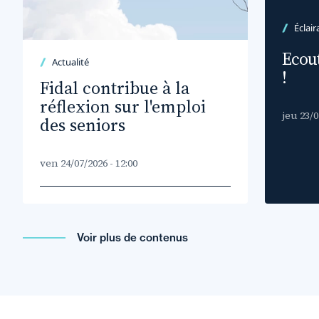
Éclair
Ecout
Actualité
!
Fidal contribue à la
réflexion sur l'emploi
jeu 23/0
des seniors
ven 24/07/2026 - 12:00
Voir plus de contenus