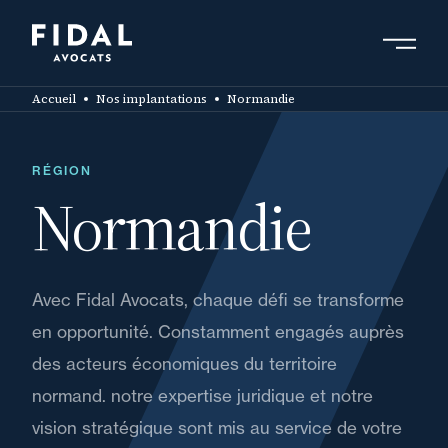
Aller
au
contenu
Rechercher un mot clé, un professionnel ....
principal
Accueil
Nos implantations
Normandie
RÉGION
Normandie
Avec Fidal Avocats, chaque défi se transforme
en opportunité. Constamment engagés auprès
des acteurs économiques du territoire
normand. notre expertise juridique et notre
vision stratégique sont mis au service de votre