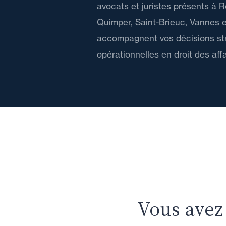
avocats et juristes présents à R
Quimper, Saint-Brieuc, Vannes e
accompagnent vos décisions st
opérationnelles en droit des affa
Vous avez 