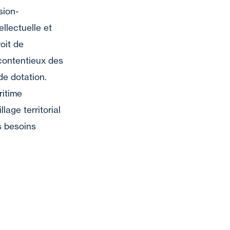
sion-
ellectuelle et
oit de
, contentieux des
de dotation.
ritime
age territorial
s besoins