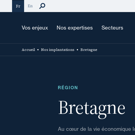
Aller
En
Fr
au
contenu
principal
Vos enjeux
Nos expertises
Secteurs
Accueil
Nos implantations
Bretagne
RÉGION
Bretagne
Au cœur de la vie économique l