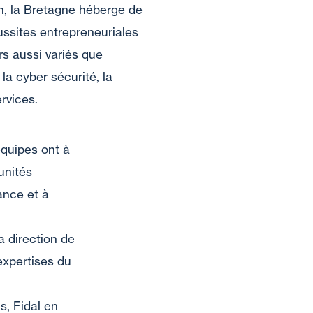
on, la Bretagne héberge de
ssites entrepreneuriales
s aussi variés que
 la cyber sécurité, la
rvices.
quipes ont à
unités
ance et à
la direction de
expertises du
s, Fidal en