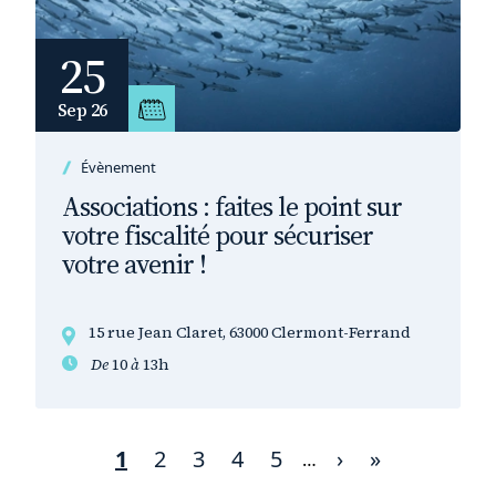
25
Sep 26
Évènement
Associations : faites le point sur
votre fiscalité pour sécuriser
votre avenir !
15 rue Jean Claret, 63000 Clermont-Ferrand
De
10
à
13h
Page
1
Page
2
Page
3
Page
4
Page
5
Page
›
Dernière
»
Pagination
…
courante
suivante
page