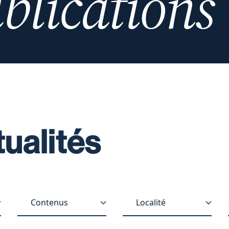
blications
tualités
Contenus
Localité