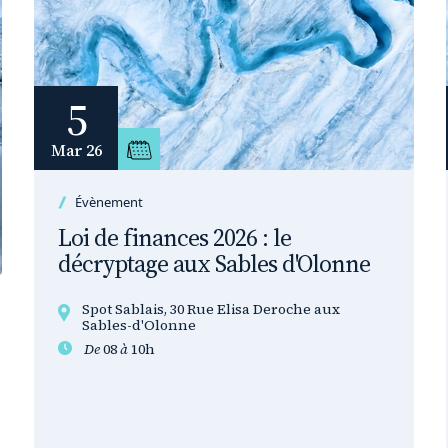
5
Mar 26
Évènement
Loi de finances 2026 : le
décryptage aux Sables d'Olonne
Spot Sablais, 30 Rue Elisa Deroche aux
Sables-d'Olonne
De
08
à
10h