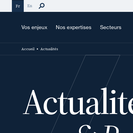
Aller
En
Fr
au
contenu
principal
Vos enjeux
Nos expertises
Secteurs
Accueil
Actualités
Actualit