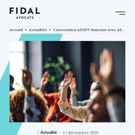
Aller
au
contenu
Rechercher un mot clé, un professionnel ....
principal
Accueil
Actualités
L’association ADSPV fusionne avec ASSIA Réseau UNA
17 décembre 2025
Actualité