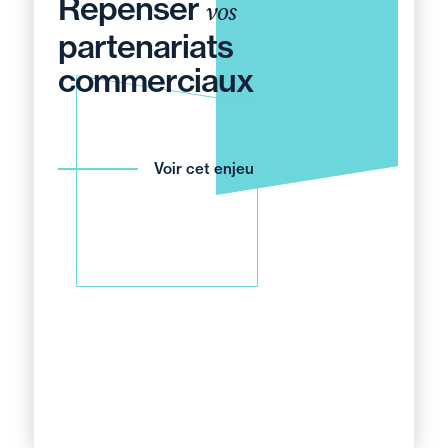
Repenser
vos
partenariats
commerciaux
Voir cet enjeu