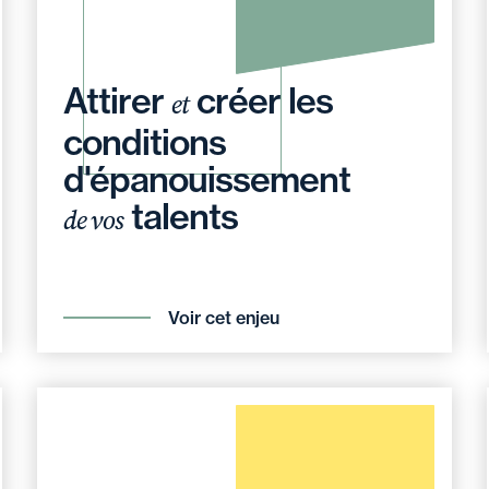
Attirer
créer les
et
conditions
d'épanouissement
talents
de vos
Voir cet enjeu