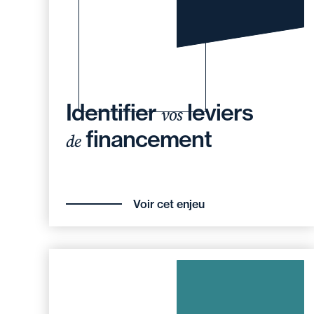
Identifier
leviers
vos
financement
de
Voir cet enjeu