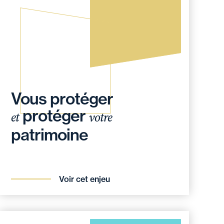
Vous protéger
protéger
et
votre
patrimoine
Voir cet enjeu