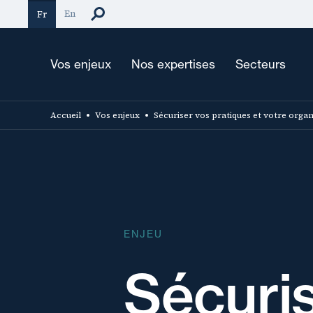
Aller
En
Fr
au
contenu
principal
Vos enjeux
Nos expertises
Secteurs
Accueil
Vos enjeux
Sécuriser vos pratiques et votre organ
ENJEU
Sécuri