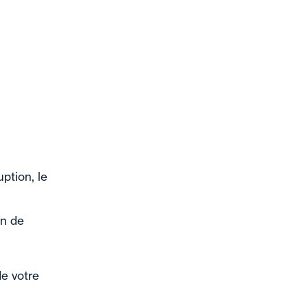
ption, le
on de
e votre