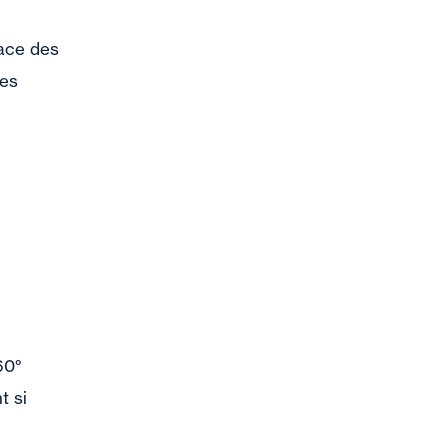
ace des
mes
60°
t si