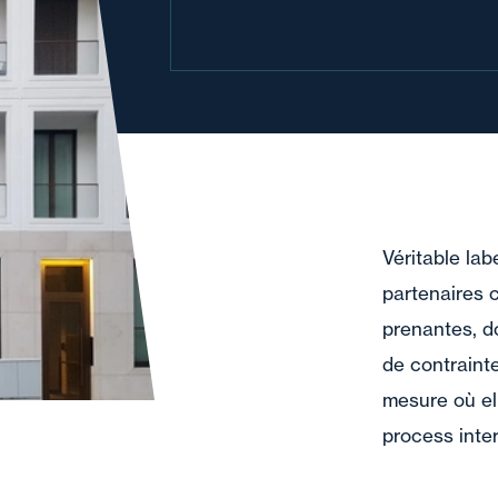
Véritable lab
partenaires 
prenantes, do
de contraint
mesure où ell
process inte