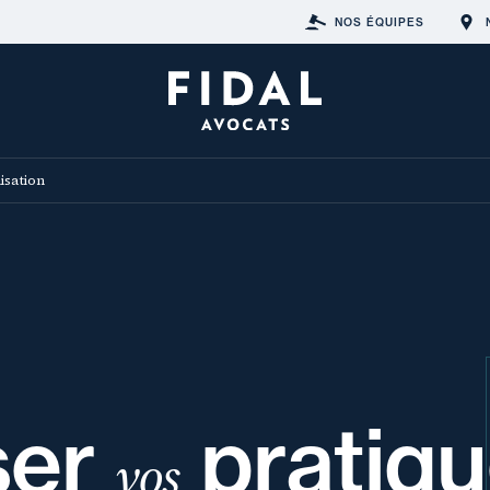
NOS ÉQUIPES
isation
ser
pratiq
vos