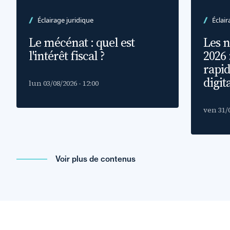
Éclairage juridique
Éclair
Le mécénat : quel est
Les n
l'intérêt fiscal ?
2026 
rapid
digit
lun 03/08/2026 - 12:00
ven 31/0
Voir plus de contenus