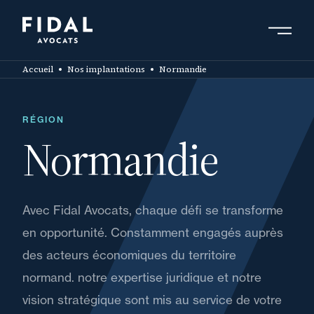
Aller
au
contenu
Rechercher un mot clé, un professionnel ....
principal
Accueil
Nos implantations
Normandie
RÉGION
Normandie
Avec Fidal Avocats, chaque défi se transforme
en opportunité. Constamment engagés auprès
des acteurs économiques du territoire
normand. notre expertise juridique et notre
vision stratégique sont mis au service de votre