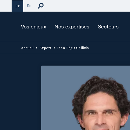
Aller
En
Fr
au
contenu
principal
Vos enjeux
Nos expertises
Secteurs
Accueil
Expert
Jean-Régis Gallizia