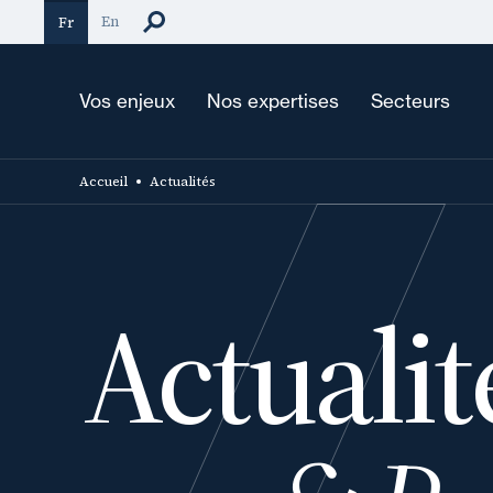
Aller
En
Fr
au
contenu
principal
Vos enjeux
Nos expertises
Secteurs
Accueil
Actualités
Actualit