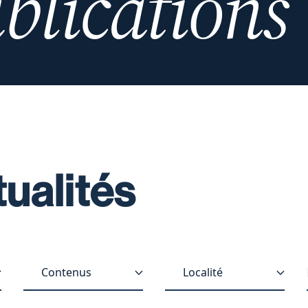
blications
tualités
Contenus
Localité