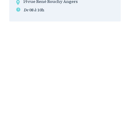
19 rue René Rouchy Angers
De
08
à
10h