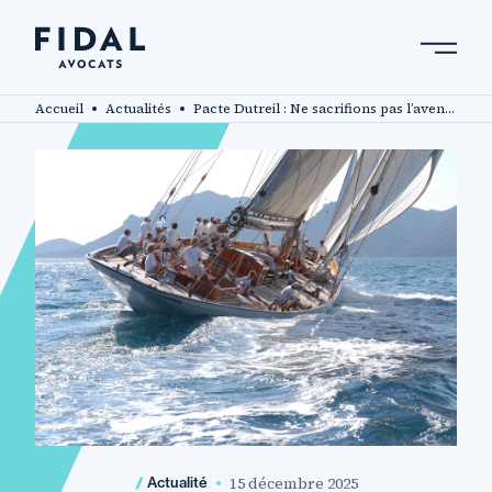
Aller
au
contenu
Rechercher un mot clé, un professionnel ....
principal
Accueil
Actualités
Pacte Dutreil : Ne sacrifions pas l’avenir des entreprises familiales françaises !
15 décembre 2025
Actualité