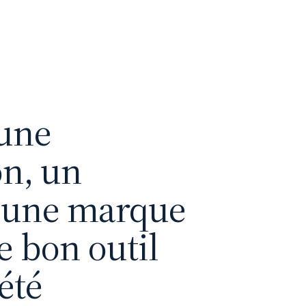
 une
on, un
t une marque
le bon outil
été