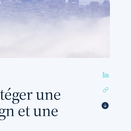
otéger une
gn et une