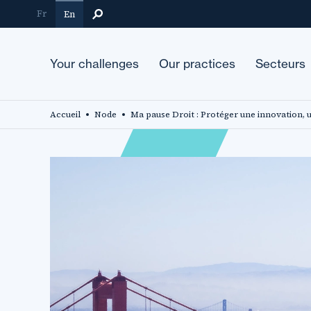
Skip
Fr
En
to
main
content
Your challenges
Our practices
Secteurs
Accueil
Node
Ma pause Droit : Protéger une innovation, 