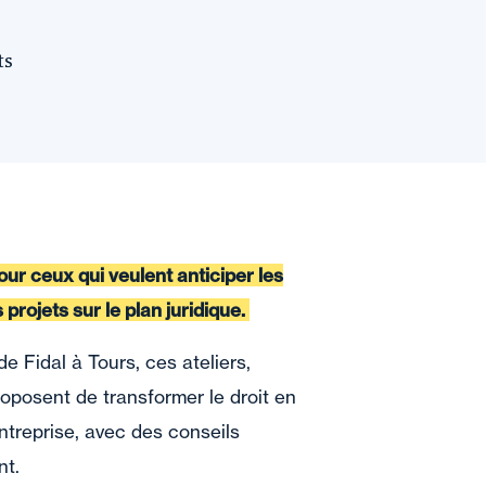
ts
ur ceux qui veulent anticiper les
 projets sur le plan juridique.
e Fidal à Tours, ces ateliers,
proposent de transformer le droit en
entreprise, avec des conseils
nt.