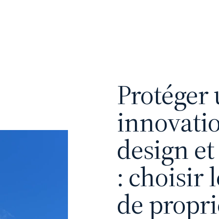
Protéger
innovati
design e
: choisir 
de propri