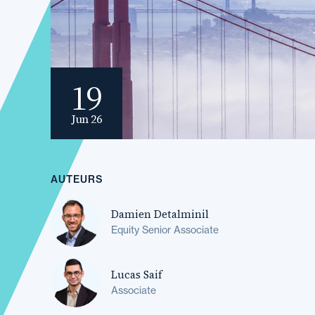
19
Jun 26
AUTEURS
Damien Detalminil
Equity Senior Associate
Lucas Saif
Associate