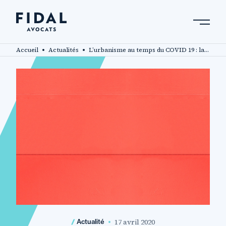
Aller
au
contenu
Rechercher un mot clé, un professionnel ....
principal
Accueil
Actualités
L’urbanisme au temps du COVID 19 : la nouvelle ordonnance « délais réduits »
17 avril 2020
Actualité