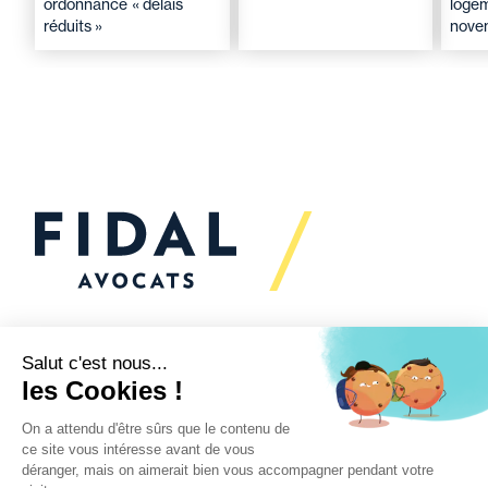
ordonnance « délais
loge
réduits »
nove
Vous souhaitez échanger
avec nous ?
Nous sommes
à votre écoute