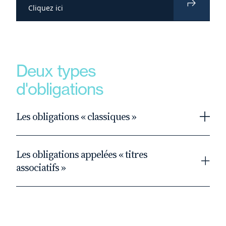
Cliquez ici
Deux types
d'obligations
Les obligations « classiques »
dont le contrat d’émission va déterminer la
Les obligations appelées « titres
durée, le taux, les conditions de
associatifs »
remboursement, etc.
Elles ne sont remboursables qu'à l'initiative de
l’association ou à une échéance conditionnée à
la constitution, depuis la date d’émission,