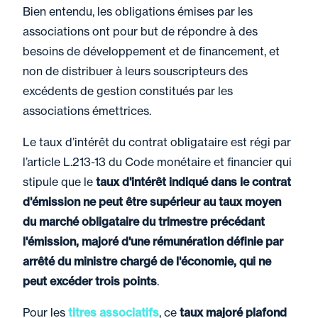
Bien entendu, les obligations émises par les
d’excédents dépassant le montant nominal de
associations ont pour but de répondre à des
l’émission, nets des éventuels déficits
besoins de développement et de financement, et
constitués durant la même période.
non de distribuer à leurs souscripteurs des
Ces obligations constituent des créances
excédents de gestion constitués par les
subordonnées de dernier rang, sont émises
associations émettrices.
sous forme nominative, ne sont
remboursables qu’à l’issue d’un délai minimal
Le taux d’intérêt du contrat obligataire est régi par
de 7 ans.
l’article L.213-13 du Code monétaire et financier qui
stipule que le
taux d'intérêt indiqué dans le contrat
d'émission ne peut être supérieur au taux moyen
du marché obligataire du trimestre précédant
l'émission, majoré d'une rémunération définie par
arrêté du ministre chargé de l'économie, qui ne
peut excéder trois points
.
Pour les
titres associatifs
, ce
taux majoré plafond