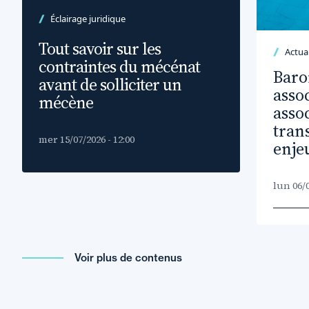
Éclairage juridique
Tout savoir sur les
Actual
contraintes du mécénat
Baro
avant de solliciter un
assoc
mécène
asso
tran
mer 15/07/2026 - 12:00
enje
lun 06/0
Voir plus de contenus