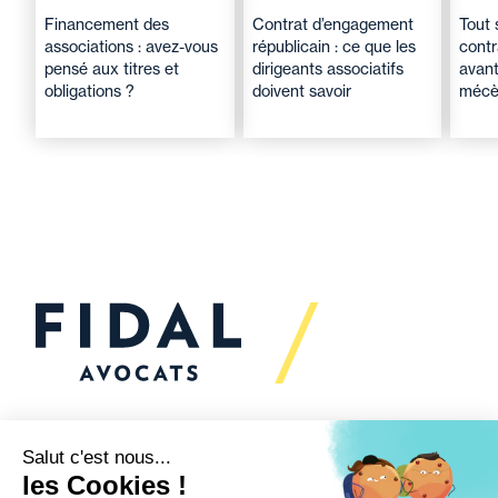
Financement des
Contrat d’engagement
Tout 
associations : avez-vous
républicain : ce que les
cont
pensé aux titres et
dirigeants associatifs
avant
obligations ?
doivent savoir
mécè
Vous souhaitez échanger
avec nous ?