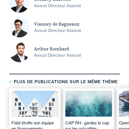
Avocat Directeur Associé
Vianney de Bagneaux
Avocat Directeur Associé
Arthur Bombard
Avocat Directeur Associé
PLUS DE PUBLICATIONS SUR LE MÊME THÈME
Fidal étoffe son équipe
CAP RH : gardez le cap
Open
en financements
sur les actualités
nouve