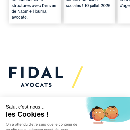
structurés avec l’arrivée
sociales ! 10 juillet 2026
d’ag
de Naomie Hourna,
avocate.
Vous souhaitez échanger
avec nous ?
Nous sommes