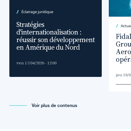
Éclairage juridique
Stratégies
Actual
d'internationalisation :
Fida
réussir son développement
Gro
en Amérique du Nord
Aero
opér
ven 17/04/2026 - 12:00
jeu 19/0
Voir plus de contenus