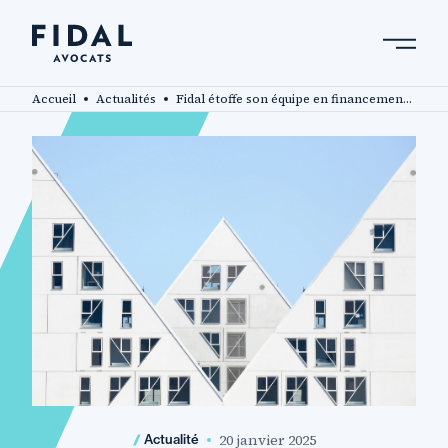
Aller
au
contenu
Rechercher un mot clé, un professionnel ....
principal
Accueil
Actualités
Fidal étoffe son équipe en financements structurés avec l’arrivée de Naomie Hourna, avocate.
20 janvier 2025
Actualité