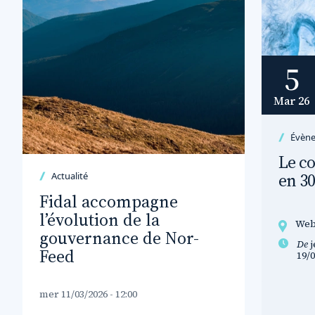
5
Mar 26
Évèn
Le co
en 3
Actualité
Fidal accompagne
l’évolution de la
Web
gouvernance de Nor-
De
j
Feed
19/0
mer 11/03/2026 - 12:00