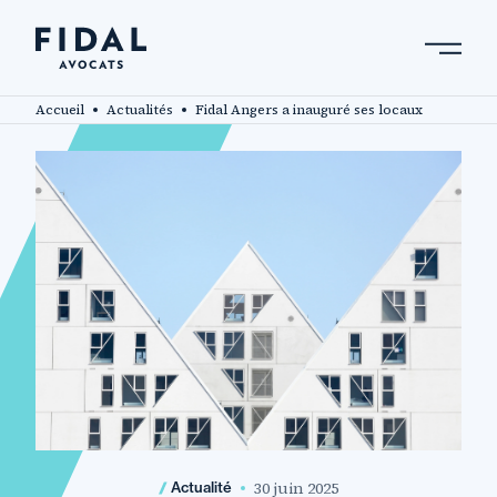
Aller
au
contenu
Rechercher un mot clé, un professionnel ....
principal
Accueil
Actualités
Fidal Angers a inauguré ses locaux
30 juin 2025
Actualité