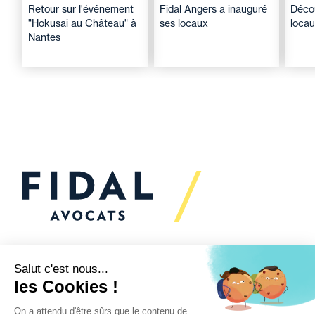
Retour sur l'événement
Fidal Angers a inauguré
Décou
"Hokusai au Château" à
ses locaux
locau
Nantes
Vous souhaitez échanger
avec nous ?
Nous sommes