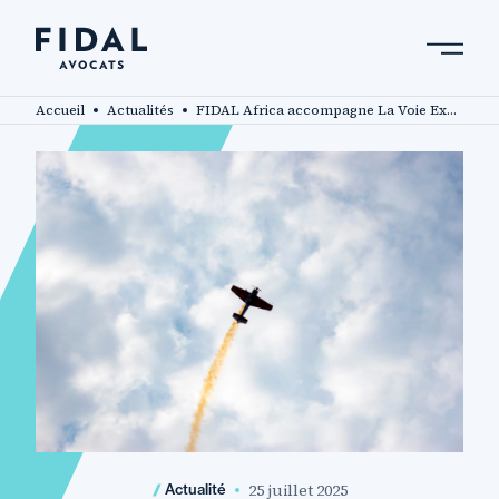
Aller
au
contenu
Rechercher un mot clé, un professionnel ....
principal
Accueil
Actualités
FIDAL Africa accompagne La Voie Express et AfricInvest dans une opération stratégique de fusion-acquisition au Maroc.
25 juillet 2025
Actualité