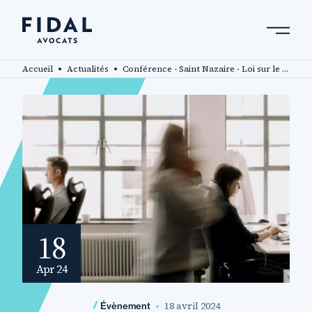
Aller
au
contenu
Rechercher un mot clé, un professionnel ....
principal
Accueil
Actualités
Conférence - Saint Nazaire - Loi sur le partage de la valeur
18
Apr 24
18 avril 2024
Évènement