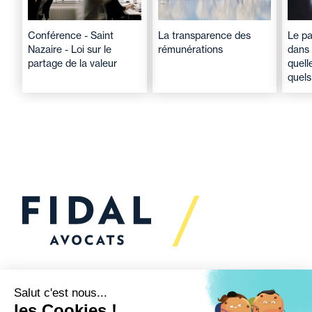
Conférence - Saint
La transparence des
Le pa
Nazaire - Loi sur le
rémunérations
dans 
partage de la valeur
quell
quels
Vous souhaitez échanger
avec nous ?