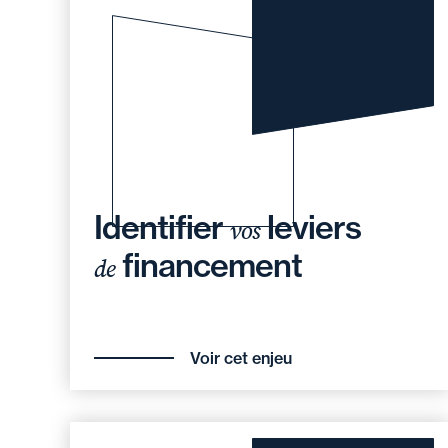
Identifier
leviers
vos
financement
de
Voir cet enjeu