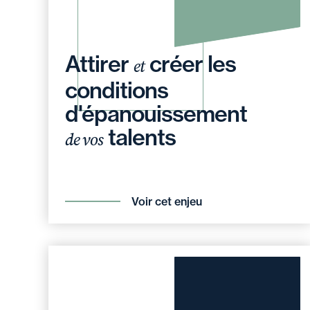
Attirer
créer les
et
conditions
d'épanouissement
talents
de vos
Voir cet enjeu