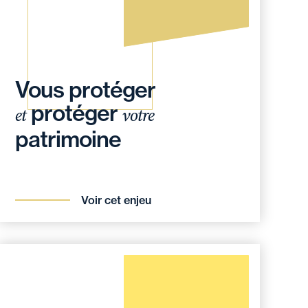
Vous protéger
protéger
et
votre
patrimoine
Voir cet enjeu