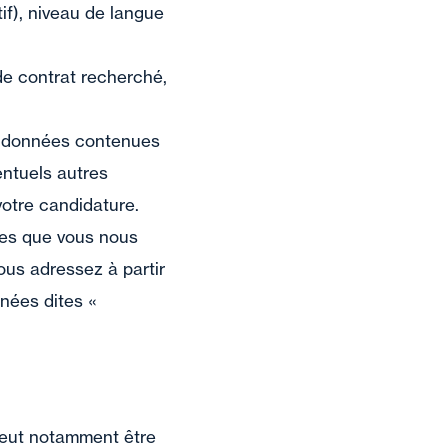
tif), niveau de langue
de contrat recherché,
 données contenues
entuels autres
votre candidature.
des que vous nous
us adressez à partir
nnées dites «
 peut notamment être