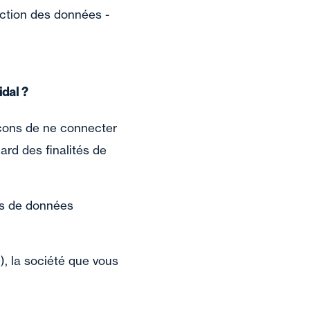
ection des données -
idal ?
çons de ne connecter
ard des finalités de
ies de données
e), la société que vous