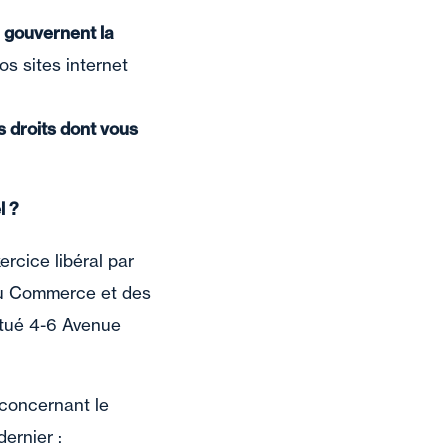
i gouvernent la
os sites internet
s droits dont vous
l ?
rcice libéral par
e du Commerce et des
itué 4-6 Avenue
 concernant le
ernier :