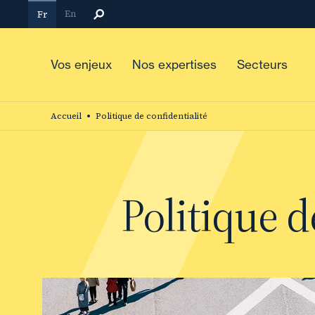
Aller
En
Fr
au
contenu
principal
Vos enjeux
Nos expertises
Secteurs
Accueil
Politique de confidentialité
Politique d