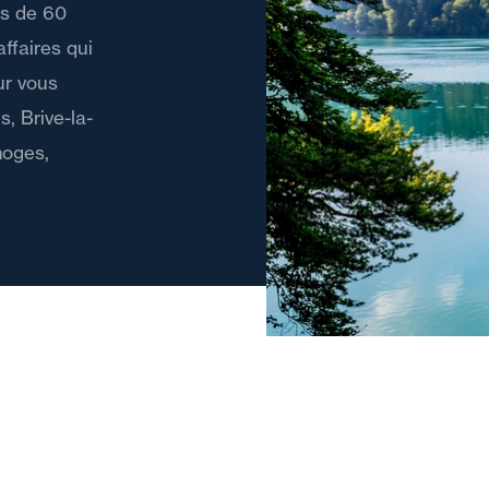
us de 60
affaires qui
ur vous
, Brive-la-
moges,