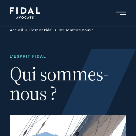
Aller
au
contenu
Rechercher un mot clé, un professionnel ....
principal
Accueil
L'esprit Fidal
Qui sommes-nous ?
L'ESPRIT FIDAL
Qui sommes-
nous ?