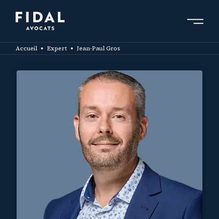
Aller
au
contenu
Rechercher un mot clé, un professionnel ....
principal
Accueil
Expert
Jean-Paul Gros