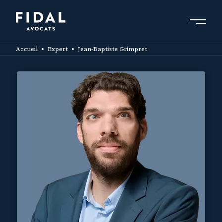
Aller
au
contenu
Rechercher un mot clé, un professionnel ....
principal
Accueil
Expert
Jean-Baptiste Grimpret