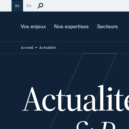
Aller
En
Fr
au
contenu
principal
Vos enjeux
Nos expertises
Secteurs
Accueil
Actualités
Actualit