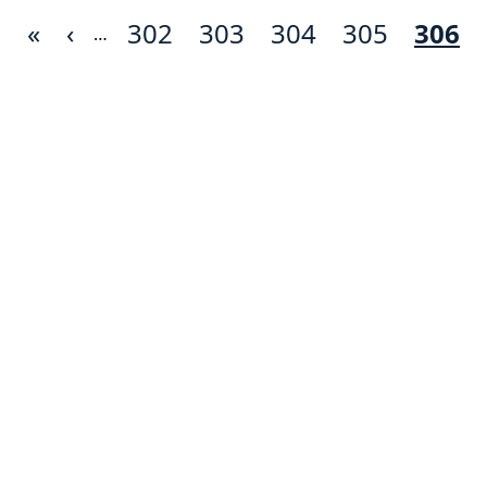
Première
«
Page
‹
Page
302
Page
303
Page
304
Page
305
Page
306
…
page
précédente
cour