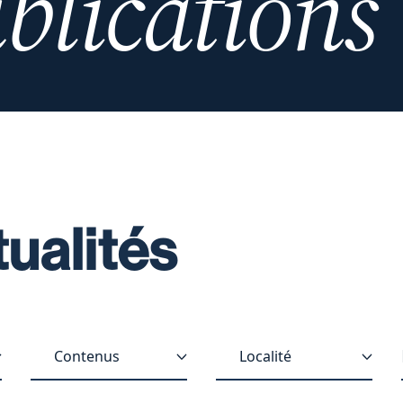
blications
tualités
Contenus
Localité