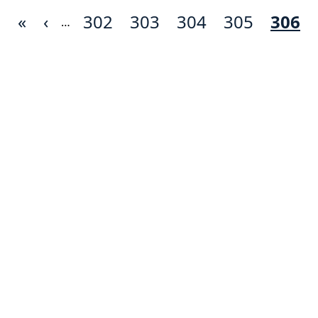
Première
«
Page
‹
Page
302
Page
303
Page
304
Page
305
Page
306
…
page
précédente
cour