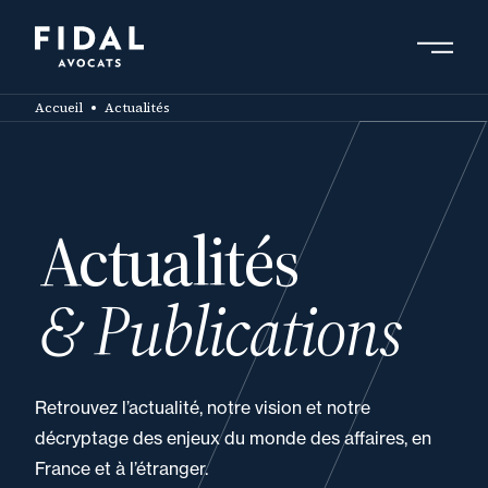
Aller
au
contenu
Rechercher un mot clé, un professionnel ....
principal
Accueil
Actualités
Actualités
& Publications
Retrouvez l’actualité, notre vision et notre
décryptage des enjeux du monde des affaires, en
France et à l’étranger.