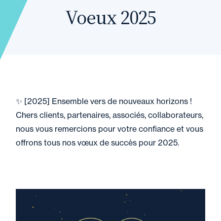
Voeux 2025
26 juin 2026
Actualité
E-commerce : réforme du
code des douanes de
l’Union européenne
✨ [2025] Ensemble vers de nouveaux horizons !
Chers clients, partenaires, associés, collaborateurs,
nous vous remercions pour votre confiance et vous
25 juin 2026
Actualité
Successions à
offrons tous nos vœux de succès pour 2025.
l'international : les
nouvelles règles du jeu