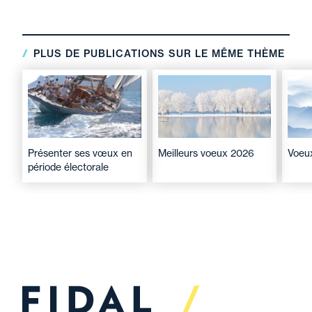
statue dans l'affaire
Stellantis Portugal
PLUS DE PUBLICATIONS SUR LE MÊME THÈME
23 juin 2026
Évènement
La rupture conventionnelle
: coûts et enjeux
Présenter ses vœux en
Meilleurs voeux 2026
Voeu
période électorale
23 juin 2026
Parole Des Professionnels
Le régime fiscal italien
pour les travailleurs «
impatriés » : une
exonération de 50 % des