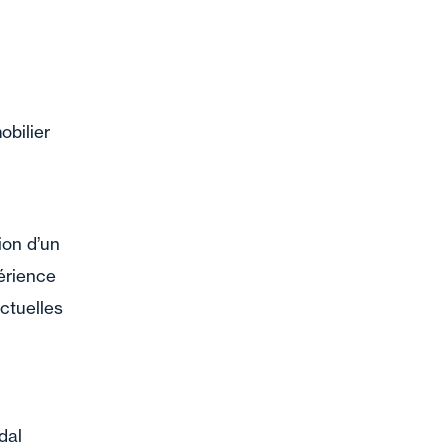
obilier
ion d’un
périence
ctuelles
idal