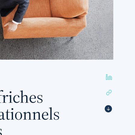
friches
rationnels
s