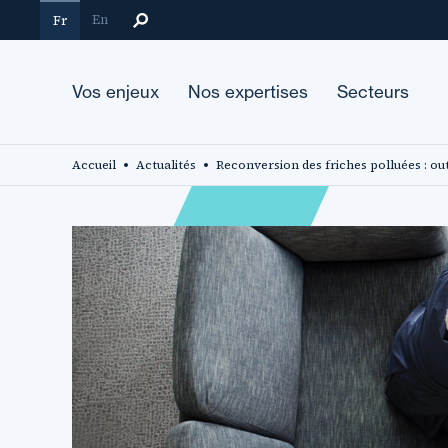
Aller
En
Fr
au
contenu
principal
Vos enjeux
Nos expertises
Secteurs
Accueil
Actualités
Reconversion des friches polluées : out