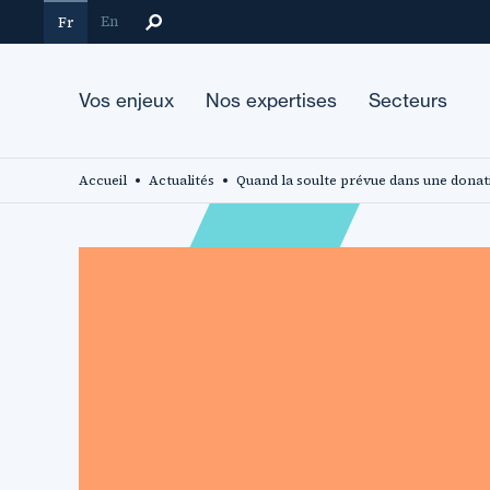
Aller
En
Fr
au
contenu
principal
Vos enjeux
Nos expertises
Secteurs
Accueil
Actualités
Quand la soulte prévue dans une donati