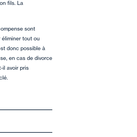
n fils. La
récompense sont
 éliminer tout ou
est donc possible à
nse, en cas de divorce
l avoir pris
clé.