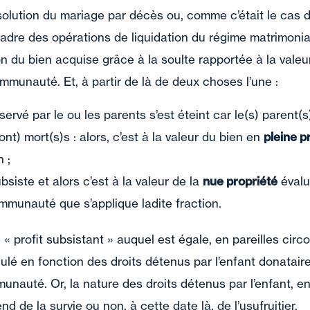
solution du mariage par décès ou, comme c’était le cas 
cadre des opérations de liquidation du régime matrimoni
ion du bien acquise grâce à la soulte rapportée à la valeu
ommunauté. Et, à partir de là de deux choses l’une :
éservé par le ou les parents s’est éteint car le(s) parent(
sont) mort(s)s : alors, c’est à la valeur du bien en
pleine p
on ;
ubsiste et alors c’est à la valeur de la
nue propriété
évalu
ommunauté que s’applique ladite fraction.
 « profit subsistant » auquel est égale, en pareilles circ
ulé en fonction des droits détenus par l’enfant donatai
munauté. Or, la nature des droits détenus par l’enfant, e
nd de la survie ou non, à cette date là, de l’usufruitier.