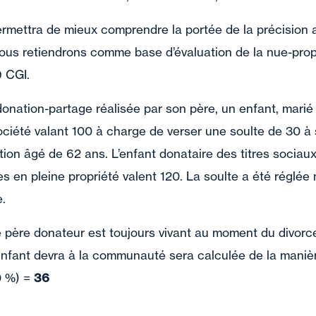
rmettra de mieux comprendre la portée de la précision a
ous retiendrons comme base d’évaluation de la nue-propr
9 CGI.
onation-partage réalisée par son père, un enfant, marié 
société valant 100 à charge de verser une soulte de 30 à
tion âgé de 62 ans. L’enfant donataire des titres sociau
tres en pleine propriété valent 120. La soulte a été régl
.
 père donateur est toujours vivant au moment du divorce 
nfant devra à la communauté sera calculée de la manièr
0 %) =
36