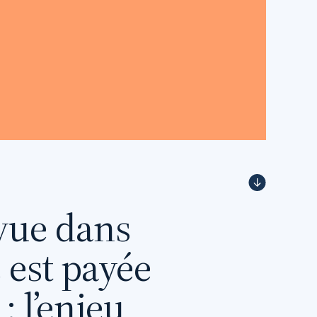
vue dans
 est payée
 l’enjeu