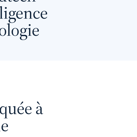
lligence
cologie
iquée à
ie