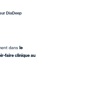
 sur DiaDeep
ement dans
le
r-faire clinique au