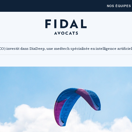
NOS ÉQUIPES
ICO) investit dans DiaDeep, une medtech spécialisée en intelligence artificie