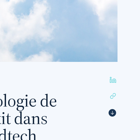
ologie de
tit dans
dtech