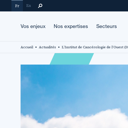
Aller
En
Fr
au
contenu
principal
Vos enjeux
Nos expertises
Secteurs
Accueil
Actualités
L’Institut de Cancérologie de l’Ouest (