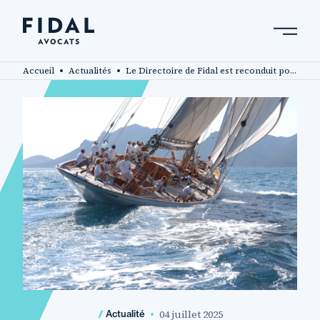
Aller
au
contenu
Rechercher un mot clé, un professionnel ....
principal
Accueil
Actualités
Le Directoire de Fidal est reconduit pour un nouveau mandat
04 juillet 2025
Actualité