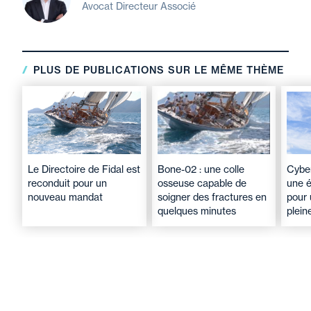
Avocat Directeur Associé
PLUS DE PUBLICATIONS SUR LE MÊME THÈME
Le Directoire de Fidal est
Bone-02 : une colle
Cyber
reconduit pour un
osseuse capable de
une é
nouveau mandat
soigner des fractures en
pour
quelques minutes
plein