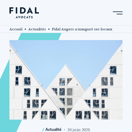
Aller
au
contenu
Rechercher un mot clé, un professionnel ....
principal
Accueil
Actualités
Fidal Angers a inauguré ses locaux
30 juin 2025
Actualité