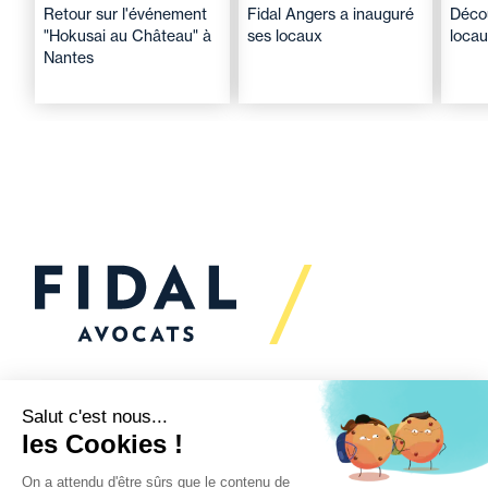
Retour sur l'événement
Fidal Angers a inauguré
Décou
"Hokusai au Château" à
ses locaux
locau
Nantes
Vous souhaitez échanger
avec nous ?
Nous sommes