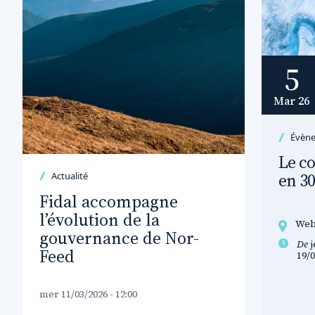
5
Mar 26
Évèn
Le co
en 3
Actualité
Fidal accompagne
l’évolution de la
Web
gouvernance de Nor-
De
j
Feed
19/0
mer 11/03/2026 - 12:00