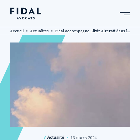
Aller
au
contenu
Rechercher un mot clé, un professionnel ....
principal
Accueil
Actualités
Fidal accompagne Elixir Aircraft dans le cadre de leur levée de fonds de 13 millions d’euros
13 mars 2024
Actualité