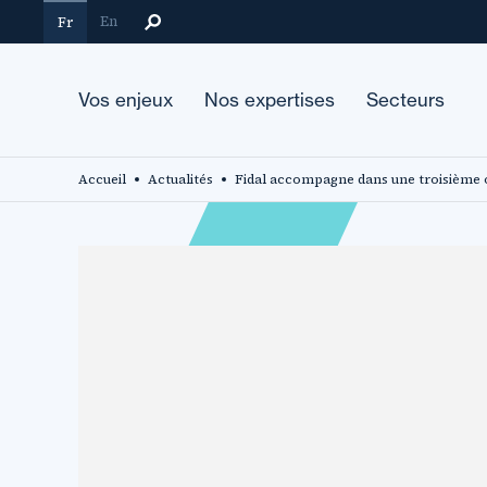
Aller
En
Fr
au
contenu
principal
Vos enjeux
Nos expertises
Secteurs
Accueil
Actualités
Fidal accompagne dans une troisième o