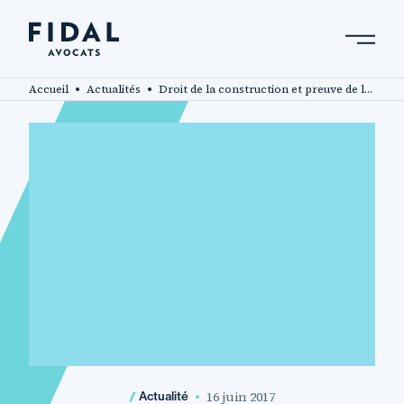
Aller
au
contenu
Rechercher un mot clé, un professionnel ....
principal
Accueil
Actualités
Droit de la construction et preuve de la prescription de la garantie décennale : tous les moyens sont-ils bons ?
16 juin 2017
Actualité