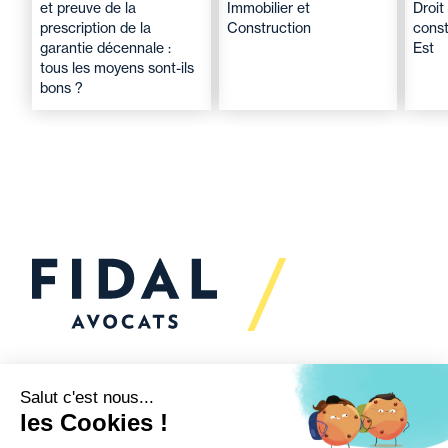
et preuve de la
Immobilier et
Droit
prescription de la
Construction
const
garantie décennale :
Est
tous les moyens sont-ils
bons ?
Vous souhaitez échanger
avec nous ?