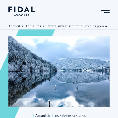
Aller
au
contenu
Rechercher un mot clé, un professionnel ....
principal
Accueil
Actualités
Capital investissement : les clés pour accélérer votre développement
05 décembre 2025
Actualité