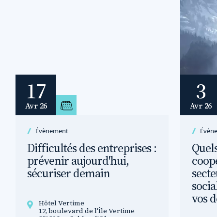
17
3
Avr 26
Avr 26
Évènement
Évèn
Difficultés des entreprises :
Quels
prévenir aujourd'hui,
coopé
sécuriser demain
secte
socia
vos d
Hôtel Vertime
12, boulevard de l'Île Vertime