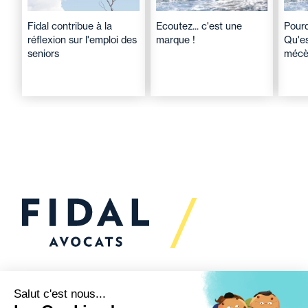
Fidal contribue à la
Ecoutez... c'est une
Pourq
réflexion sur l'emploi des
marque !
Qu'es
seniors
mécè
Vous souhaitez échanger
avec nous ?