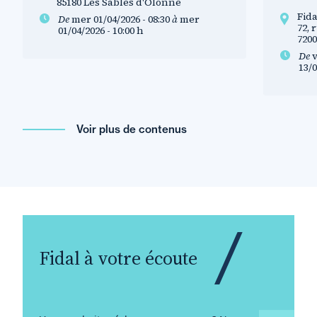
85180 Les Sables d'Olonne
Fid
De
mer 01/04/2026 - 08:30
à
mer
72, 
01/04/2026 - 10:00
h
720
De
v
13/0
Voir plus de contenus
Fidal à votre écoute