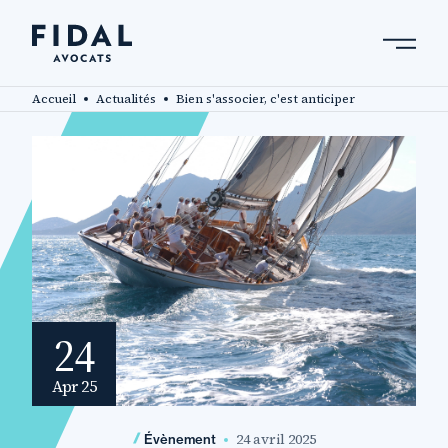
Aller
au
contenu
Rechercher un mot clé, un professionnel ....
principal
Accueil
Actualités
Bien s'associer, c'est anticiper
24
Apr 25
24 avril 2025
Évènement