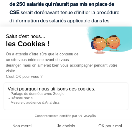
de 250 salariés
qui n’aurait pas mis en place de
CSE
serait dorénavant tenue d’initier la procédure
d’information des salariés applicable dans les
entreprises non soumises à l’obligation de mettre
en place un CSE exerçant les attributions
mentionnées au deuxième alinéa de l’article L.
2312-1 du Code du travail. Auparavant, par
application du texte dans la rédaction antérieure,
cette société se serait trouvée hors champ
d’application de ces dispositions.
Loi n° 2026-403 du 26 mai 2026 de simplification
de la vie économique
Filtrer