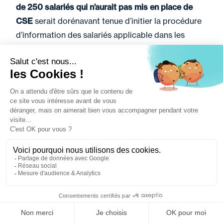
de 250 salariés
qui n’aurait pas mis en place de
CSE
serait dorénavant tenue d’initier la procédure
d’information des salariés applicable dans les
entreprises non soumises à l’obligation de mettre
en place un CSE exerçant les attributions
mentionnées au deuxième alinéa de l’article L.
2312-1 du Code du travail. Auparavant, par
application du texte dans la rédaction antérieure,
cette société se serait trouvée hors champ
d’application de ces dispositions.
Loi n° 2026-403 du 26 mai 2026 de simplification
de la vie économique
Filtrer