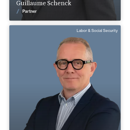
Guillaume Schenck
News
Partner
Labor & Social Security
Jean Yves Fleurance
Counsel
English
Langue(s) parlé(es) :
Area of expertise
Labor & Social Security
+33 4 75 41 91 00
Valence
jean-yves.fleurance@fidal.com