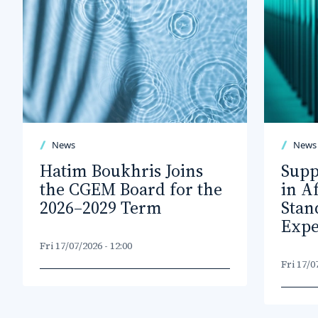
News
News
Hatim Boukhris Joins
Supp
the CGEM Board for the
in A
2026–2029 Term
Stan
Expe
Fri 17/07/2026 - 12:00
Fri 17/0