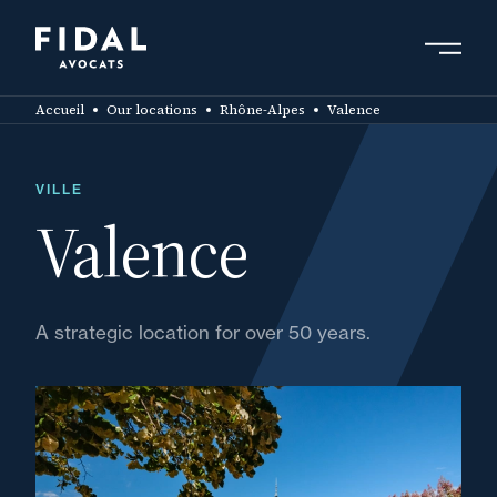
Skip
to
main
Search by keyword, expert ....
content
Accueil
Our locations
Rhône-Alpes
Valence
VILLE
Valence
A strategic location for over 50 years.