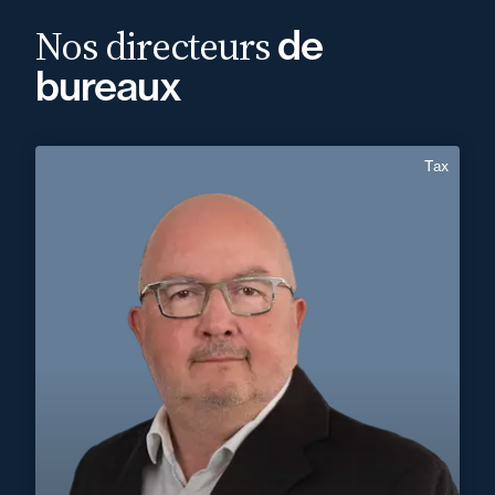
Nos directeurs
de
bureaux
Tax
Jean-Christophe Capion
Area of expertise
Tax
+33 4 75 41 91 00
Valence
jean-christophe.capion@fidal.com