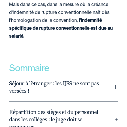
Mais dans ce cas, dans la mesure où la créance
d'indemnité de rupture conventionnelle naît dès
l'homologation de la convention,
l’indemnité
spécifique de rupture conventionnelle est due au
salarié
.
Sommaire
Séjour à l’étranger : les IJSS ne sont pas
versées !
Dans deux arrêts en date du 5 juin 2025
(n°21-
Répartition des sièges et du personnel
22162
et
n°22-22834
), la deuxième chambre
dans les collèges : le juge doit se
civile se prononce sur la question de savoir si
prononcer