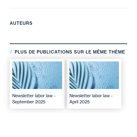
requalifié
ne tendent pas aux mêmes fins
que
pour refuser de statuer.
la demande en
paiement de rappels de
salaire
au titre d'un CDD.
AUTEURS
PLUS DE PUBLICATIONS SUR LE MÊME THÈME
Newsletter labor law -
Newsletter labor law -
September 2025
April 2025