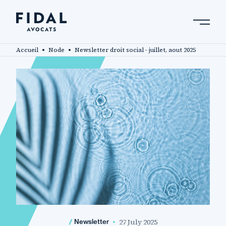
Skip
to
main
Search by keyword, expert ....
content
Accueil
Node
Newsletter droit social - juillet, aout 2025
27 July 2025
Newsletter