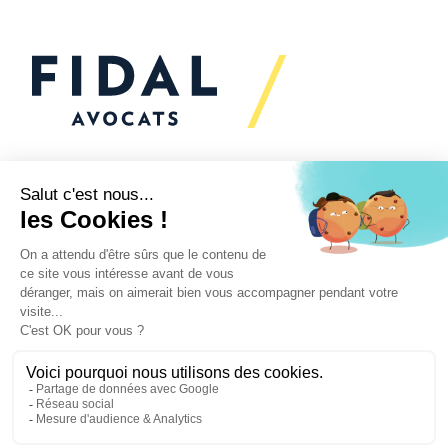
Would you like to talk to
us?
We’re
here to help
Your challenges
Our practices
News
Secteurs