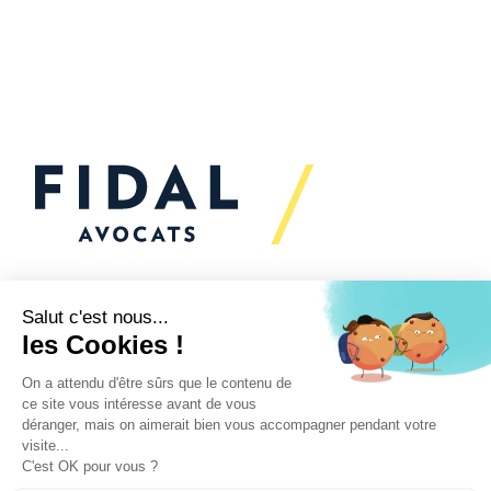
Would you like to talk to
us?
We’re
here to help