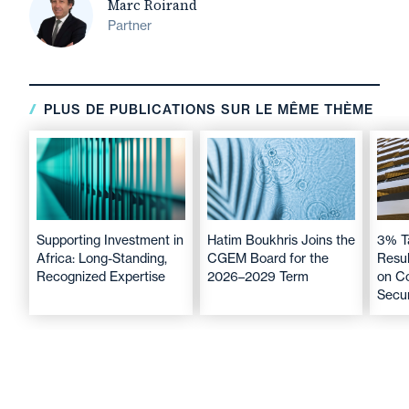
Marc Roirand
Partner
PLUS DE PUBLICATIONS SUR LE MÊME THÈME
Supporting Investment in
Hatim Boukhris Joins the
3% T
Africa: Long-Standing,
CGEM Board for the
Resul
Recognized Expertise
2026–2029 Term
on C
Secur