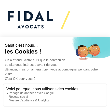
Would you like to talk to
us?
We’re
here to help
Your challenges
Our practices
News
Secteurs