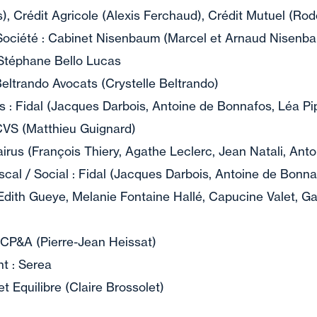
s), Crédit Agricole (Alexis Ferchaud), Crédit Mutuel (Ro
Société : Cabinet Nisenbaum (Marcel et Arnaud Nisenb
Stéphane Bello Lucas
eltrando Avocats (Crystelle Beltrando)
 : Fidal (Jacques Darbois, Antoine de Bonnafos, Léa Pi
CVS (Matthieu Guignard)
airus (François Thiery, Agathe Leclerc, Jean Natali, Ant
iscal / Social : Fidal (Jacques Darbois, Antoine de Bonn
Edith Gueye, Melanie Fontaine Hallé, Capucine Valet, Ga
: CP&A (Pierre-Jean Heissat)
t : Serea
t Equilibre (Claire Brossolet)