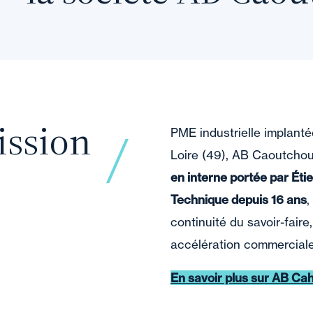
ission
PME industrielle implant
Loire (49), AB Caoutchou
en interne portée par Éti
Technique depuis 16 ans
,
continuité du savoir-faire
accélération commercial
En savoir plus sur
AB Cah