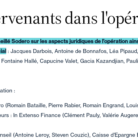
ervenants dans l'opé
illé Sodero sur les aspects juridiques de l’opération ains
ial
: Jacques Darbois, Antoine de Bonnafos, Léa Pipaud,
 Fontaine Hallé, Capucine Valet, Gacia Kazandjian, Pau
ation :
ro (Romain Bataille, Pierre Rabier, Romain Engrand, Lou
rs : In Extenso Finance (Clément Pauly, Valérie Augerea
nseil (Antoine Leroy, Steven Couzic), Caisse d’Epargne