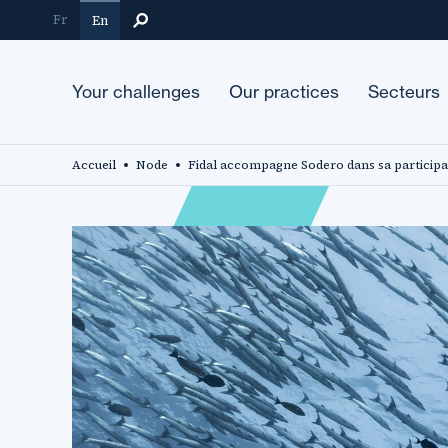
Skip
Fr
En
to
main
content
Your challenges
Our practices
Secteurs
Accueil
Node
Fidal accompagne Sodero dans sa participat