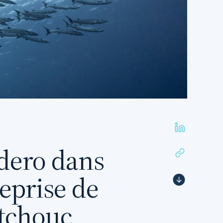
dero dans
reprise de
utchouc