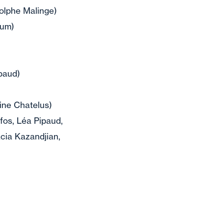
dolphe Malinge)
aum)
paud)
oine Chatelus)
afos, Léa Pipaud,
cia Kazandjian,