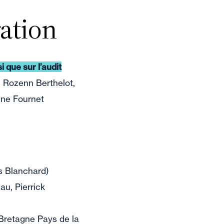
ration
i que sur l’audit
 Rozenn Berthelot,
line Fournet
is Blanchard)
u, Pierrick
 Bretagne Pays de la