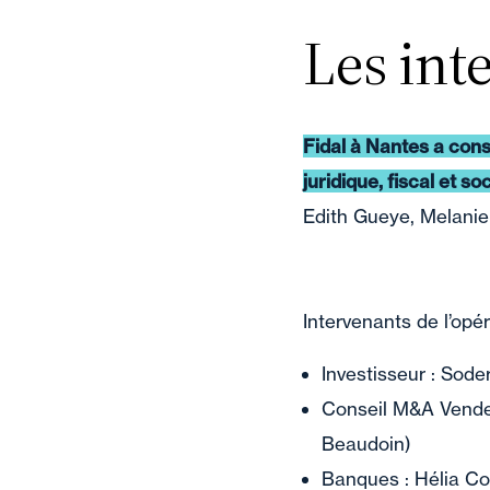
Les int
Fidal à Nantes a conse
juridique, fiscal et soc
Edith Gueye, Melanie
Intervenants de l’opér
Investisseur : Sode
Conseil M&A Vendeu
Beaudoin)
Banques : Hélia Co